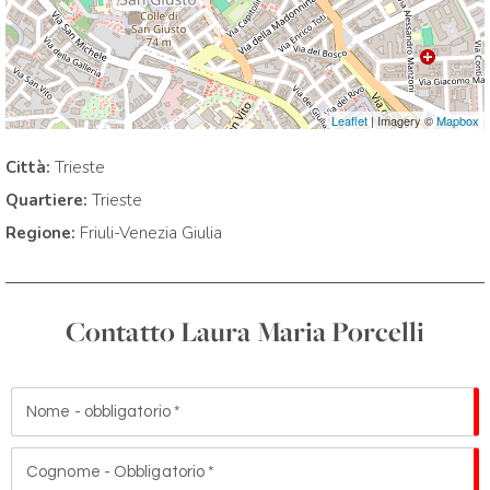
Tecnico Chinesiologo
Istruttore WALX
Qualifica Giudice di Tecnica e di Gara di Nordic Walking
Leaflet
| Imagery ©
Mapbox
Città:
Trieste
Quartiere:
Trieste
Regione:
Friuli-Venezia Giulia
Contatto Laura Maria Porcelli