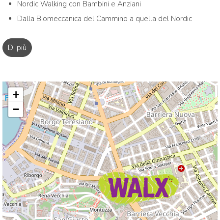
Nordic Walking con Bambini e Anziani
Dalla Biomeccanica del Cammino a quella del Nordic
Walking
Di più
Comunicazione
Nordic Walking e Diabete
Nordic Workout
Tecniche e didattica dell’insegnamento applicate alla
+
pratica del Nordic Walking
−
Basi funzionali dell'esercizio: Analisi - Verifica -
Realizz*Azione
Alimentazione e Nordic Walking
Orienteering – 1° livello
Nordic Walking Invernale
Biomeccanica e Analisi del cammino
Nordic Walking e Malattie neurodegenerative